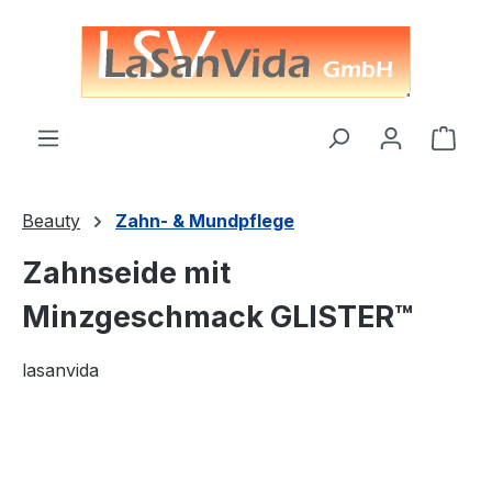
alt springen
Ware
Beauty
Zahn- & Mundpflege
Zahnseide mit
Minzgeschmack GLISTER™
lasanvida
Bildergalerie überspringen