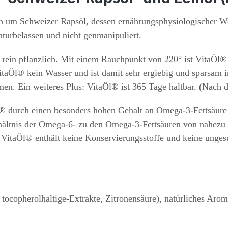
ch um Schweizer Rapsöl, dessen ernährungsphysiologischer W
aturbelassen und nicht genmanipuliert.
h rein pflanzlich. Mit einem Rauchpunkt von 220° ist VitaÖl® 
itaÖl® kein Wasser und ist damit sehr ergiebig und sparsam i
men. Ein weiteres Plus: VitaÖl® ist 365 Tage haltbar. (Nach
Öl® durch einen besonders hohen Gehalt an Omega-3-Fettsäur
ltnis der Omega-6- zu den Omega-3-Fettsäuren von nahezu 1
itaÖl® enthält keine Konservierungsstoffe und keine ungesu
tocopherolhaltige-Extrakte, Zitronensäure), natürliches Arom