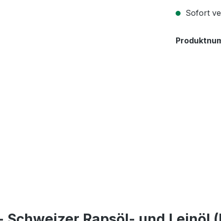
Sofort ver
Produktnu
- Schweizer Rapsöl- und Leinöl 