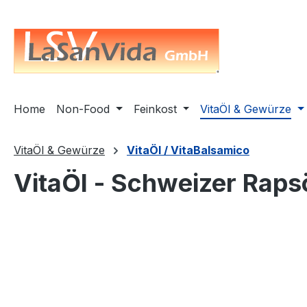
springen
Zur Hauptnavigation springen
Home
Non-Food
Feinkost
VitaÖl & Gewürze
VitaÖl & Gewürze
VitaÖl / VitaBalsamico
VitaÖl - Schweizer Rapsö
Bildergalerie überspringen