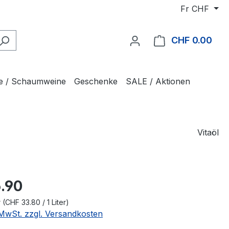
Fr
CHF
CHF 0.00
Ware
e / Schaumweine
Geschenke
SALE / Aktionen
Vitaöl
.90
r
(CHF 33.80 / 1 Liter)
. MwSt. zzgl. Versandkosten