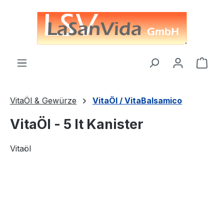
alt springen
Ware
VitaÖl & Gewürze
VitaÖl / VitaBalsamico
VitaÖl - 5 lt Kanister
Vitaöl
Bildergalerie überspringen