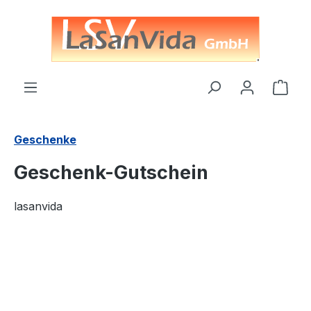
alt springen
Ware
Geschenke
Geschenk-Gutschein
lasanvida
Bildergalerie überspringen