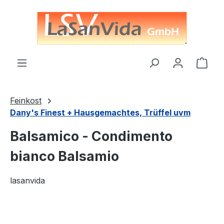
alt springen
Ware
Feinkost
Dany's Finest + Hausgemachtes, Trüffel uvm
Balsamico - Condimento
bianco Balsamio
lasanvida
Bildergalerie überspringen