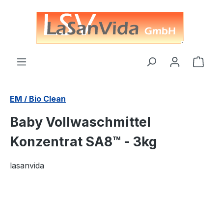
alt springen
Ware
EM / Bio Clean
Baby Vollwaschmittel
Konzentrat SA8™ - 3kg
lasanvida
Bildergalerie überspringen